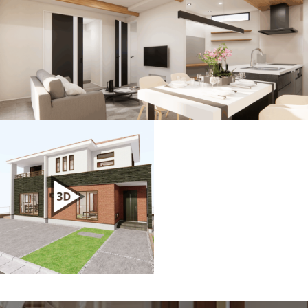
0度パノラマVR内覧コン
K・テラス付）｜完成前
テンツ制作｜大手デベロ
内覧
ッパー案件
建売住宅販促用 VR＋CGパース＋アニメーション動画制
作事例
建売分譲住宅VR内覧｜リ