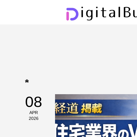
08
APR
2026