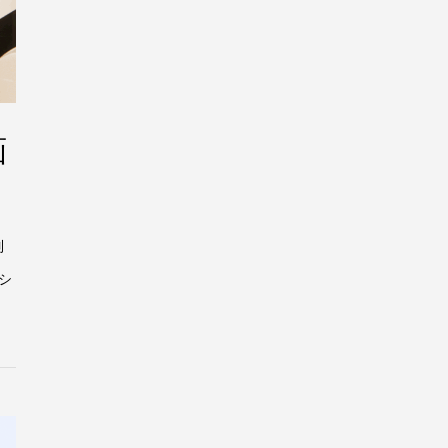
画
制
シ